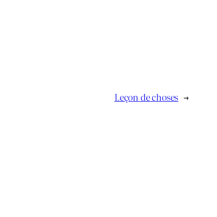
Leçon de choses
→