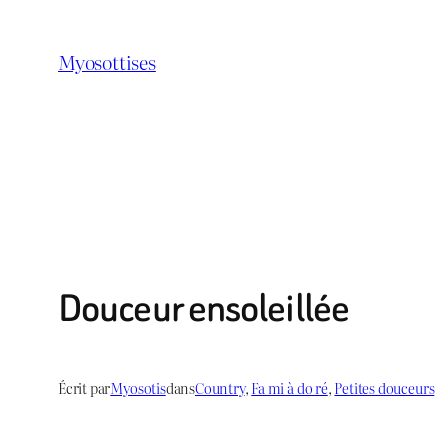
Aller
au
Myosottises
contenu
Douceur ensoleillée
Écrit par
Myosotis
dans
Country
, 
Fa mi à do ré
, 
Petites douceurs