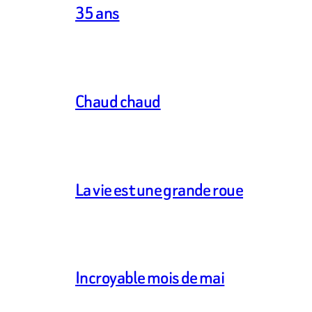
35 ans
Chaud chaud
La vie est une grande roue
Incroyable mois de mai