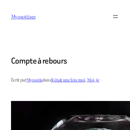
Aller
au
Myosottises
contenu
Compte à rebours
Écrit par
Myosotis
dans
Il était une fois moi
, 
Moi, je