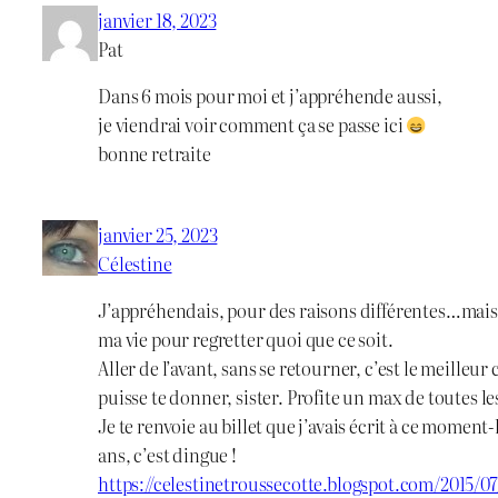
janvier 18, 2023
Pat
Dans 6 mois pour moi et j’appréhende aussi,
je viendrai voir comment ça se passe ici
bonne retraite
janvier 25, 2023
Célestine
J’appréhendais, pour des raisons différentes…mais 
ma vie pour regretter quoi que ce soit.
Aller de l’avant, sans se retourner, c’est le meilleur 
puisse te donner, sister. Profite un max de toutes l
Je te renvoie au billet que j’avais écrit à ce momen
ans, c’est dingue !
https://celestinetroussecotte.blogspot.com/2015/0