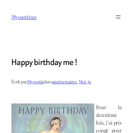
Aller
au
Myosottises
contenu
Happy birthday me !
Écrit par
Myosotis
dans
anniversaires
, 
Moi, je
Pour la
deuxième
fois, j’ai pris
congé pour