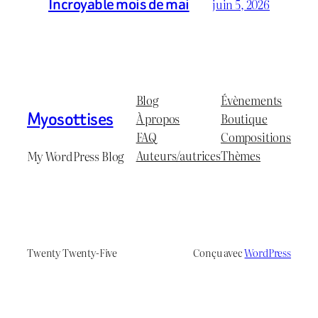
Incroyable mois de mai
juin 5, 2026
Blog
Évènements
Myosottises
À propos
Boutique
FAQ
Compositions
Auteurs/autrices
Thèmes
My WordPress Blog
Twenty Twenty-Five
Conçu avec
WordPress