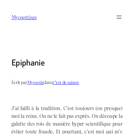
Aller
au
Myosottises
contenu
Epiphanie
Écrit par
Myosotis
dans
C’est de saison
J’ai failli à la tradition. C’est toujours (ou presque)
moi la reine. On ne le fait pas exprès. On découpe la
galette des rois de manière hyper scientifique pour
éviter toute fraude. Et pourtant, c’est moi qui m’y