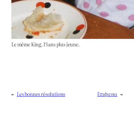
Le même King, 13 ans plus jeune.
←
Les bonnes résolutions
Επιφανια
→