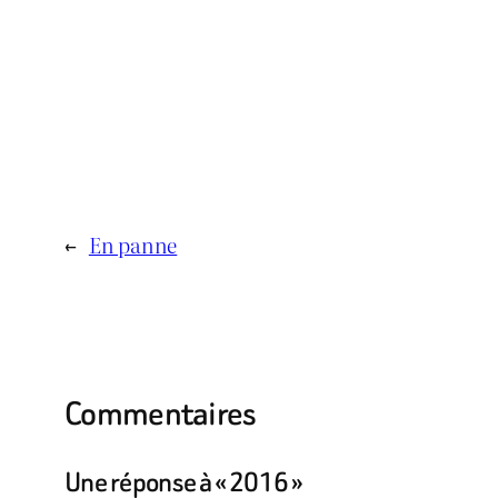
←
En panne
Commentaires
Une réponse à « 2016 »