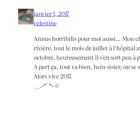
janvier 1, 2017
celestine
Annus horribilis pour moi aussi… Mon cher
rivière, tout le mois de juillet à l’hôpita
octobre, heureusement il s’en sort peu à
A part ça, tout va bien, hein sister, on se 
Alors vive 2017.
¸¸.•*¨*• ☆