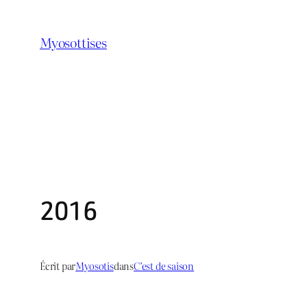
Aller
au
Myosottises
contenu
2016
Écrit par
Myosotis
dans
C’est de saison