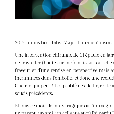
2016, annus horribilis. Majoritairement disons
Une intervention chirurgicale à l'épaule en janv
de travailler (honte sur moi) mais surtout elle
frayeur et d'une remise en perspective mais a
incriminées dans l'embolie, et donc une recru
Chauve qui peut ! Les problèmes de thyroïde 
soucis précédents.
Et puis ce mois de mars tragique où l'inimagina
un parent, un ami, un collègue et où j'ai perdu 